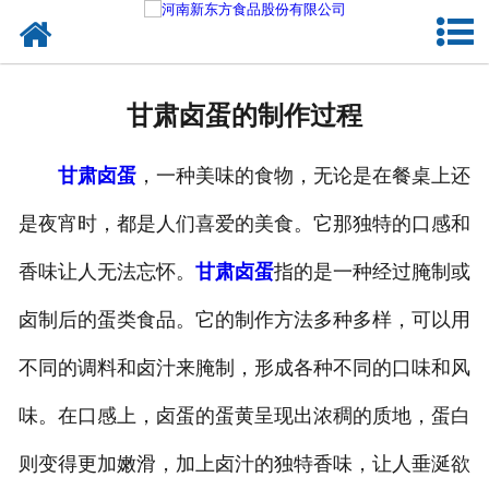
网站首页
健康卤味
甘肃卤蛋的制作过程
合作模式
甘肃卤蛋
，一种美味的食物，无论是在餐桌上还
新闻资讯
是夜宵时，都是人们喜爱的美食。它那独特的口感和
关于新东方
香味让人无法忘怀。
甘肃卤蛋
指的是一种经过腌制或
加入新东方
卤制后的蛋类食品。它的制作方法多种多样，可以用
联系我们
不同的调料和卤汁来腌制，形成各种不同的口味和风
味。在口感上，卤蛋的蛋黄呈现出浓稠的质地，蛋白
则变得更加嫩滑，加上卤汁的独特香味，让人垂涎欲