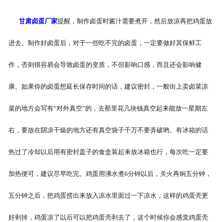
甘肃卤蛋厂家
提醒，制作卤蛋时酱汁需要煮开，然后放凉再把鸡蛋放
进去。制作好卤蛋后，对于一些吃不完的卤蛋，一定要做好其保鲜工
作，否则很容易会导致卤蛋的变质，不但影响口感，而且还会影响健
康。如果你的卤蛋想延长保存时间的话，建议密封，一般街上卖卤菜凉
菜的地方会写有“对外真空”的，去那里花几块钱真空起来能放一星期左
右，要放在阴凉干燥的地方还有真空袋子千万不要弄破哟。有冰箱的话
热过了冷却以后用有密封盖子的食盒装起来放冰箱也行，每次吃一定要
加热便可，建议尽早吃完。鸡蛋用沸水煮6分钟以后，关火再焖五分钟，
五分钟之后，把鸡蛋捞出来放入凉水里面过一下凉水，这样的鸡蛋壳更
好剥掉，鸡蛋凉了以后可以把鸡蛋壳剥去了，这个时候你会感觉鸡蛋壳