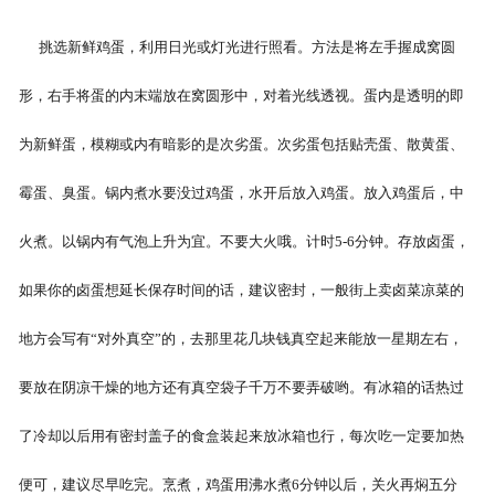
挑选新鲜鸡蛋，利用日光或灯光进行照看。方法是将左手握成窝圆
形，右手将蛋的内末端放在窝圆形中，对着光线透视。蛋内是透明的即
为新鲜蛋，模糊或内有暗影的是次劣蛋。次劣蛋包括贴壳蛋、散黄蛋、
霉蛋、臭蛋。锅内煮水要没过鸡蛋，水开后放入鸡蛋。放入鸡蛋后，中
火煮。以锅内有气泡上升为宜。不要大火哦。计时5-6分钟。存放卤蛋，
如果你的卤蛋想延长保存时间的话，建议密封，一般街上卖卤菜凉菜的
地方会写有“对外真空”的，去那里花几块钱真空起来能放一星期左右，
要放在阴凉干燥的地方还有真空袋子千万不要弄破哟。有冰箱的话热过
了冷却以后用有密封盖子的食盒装起来放冰箱也行，每次吃一定要加热
便可，建议尽早吃完。烹煮，鸡蛋用沸水煮6分钟以后，关火再焖五分